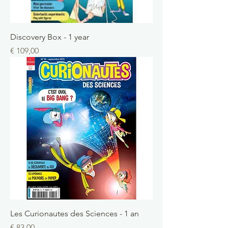
Discovery Box - 1 year
Prix
€ 109,00
Les Curionautes des Sciences - 1 an
Prix
€ 83,00