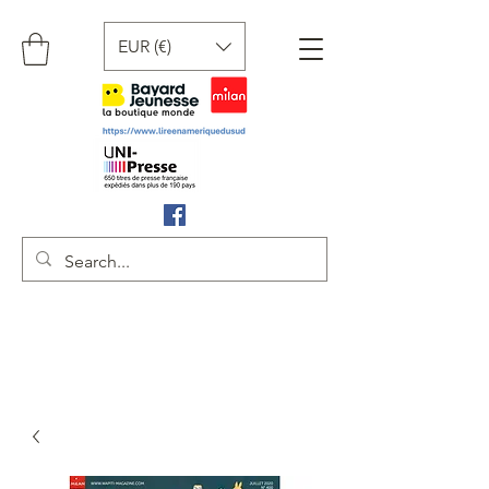
EUR (€)