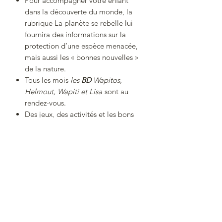
Pour accompagner votre enfant
dans la découverte du monde, la
rubrique La planète se rebelle lui
fournira des informations sur la
protection d’une espèce menacée,
mais aussi les « bonnes nouvelles »
de la nature.
Tous les mois
les
BD
Wapitos,
Helmout, Wapiti et Lisa
sont au
rendez-vous.
Des jeux, des activités et les bons
plans de la rédaction.
Les plus : chaque mois, un grand
poster recto verso à afficher et des
fiches animaux à collectionner.
Les avantages de Wapiti :
La newsletter Wapiti : pour se tenir
informé des sorties nature, visionner
des photos et vidéos surprenantes
et participer aux jeux-concours