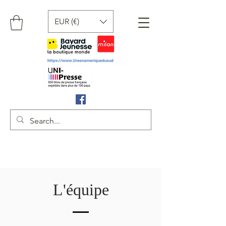
EUR (€)
L'équipe