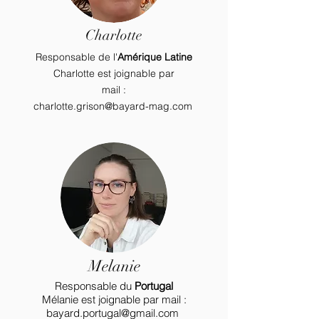
Charlotte
Responsable de l'
Amérique Latine
Charlotte est joignable par
mail :
charlotte.grison@bayard-mag.com
Melanie
Responsable du
Portugal
Mélanie est joignable par mail :
bayard.portugal@gmail.com