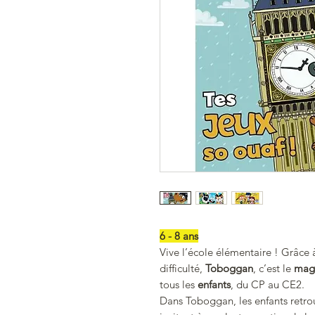
6 - 8 ans
Vive l’école élémentaire ! Grâce
difficulté,
Toboggan
, c’est le
maga
tous les
enfants
, du CP au CE2.
Dans Toboggan, les enfants retrou