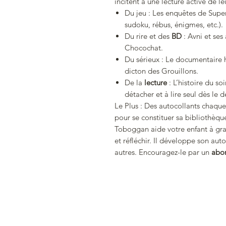
incitent à une lecture active de l
Du jeu : Les enquêtes de Super
sudoku, rébus, énigmes, etc.).
Du rire et des
BD
: Avni et ses
Chocochat.
Du sérieux : Le documentaire h
dicton des Grouillons.
De la
lecture
: L’histoire du soi
détacher et à lire seul dès le 
Le Plus : Des autocollants chaqu
pour se constituer sa bibliothèque 
Toboggan aide votre enfant à grand
et réfléchir. Il développe son au
autres. Encouragez-le par un
abo