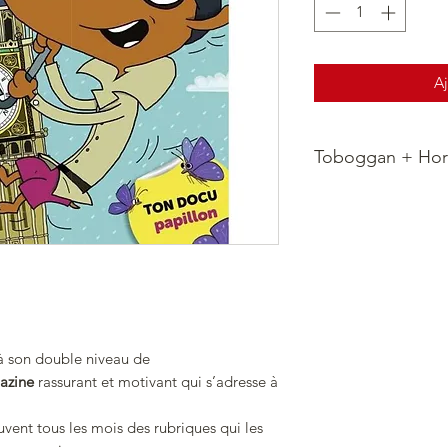
Aj
Toboggan + Hors
4 fois par an, à la v
enfant reçoit son ho
les héros de son mag
s’amuser avec eux.
Au programme, des 
:
Des labyrinthes 
pour apprendre e
 à son double niveau de
Des jeux avec le
zine
rassurant et motivant qui s’adresse à
Des enquêtes de
l’enquête à ses c
vent tous les mois des rubriques qui les
Des
coloriages
da