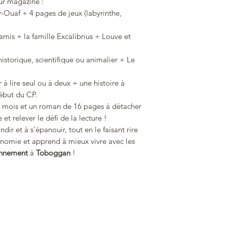
eur magazine :
exercer ses talent
-Ouaf + 4 pages de jeux (labyrinthe,
Des
documentair
quotidien (commen
 amis + la famille Excalibrius + Louve et
saisons à la ferme
Des
BD
avec les 
istorique, scientifique ou animalier + Le
avec son humour d
Excalibrius, la cé
r à lire seul ou à deux + une histoire à
Mais aussi des co
début du CP.
pour le plaisir de
e mois et un roman de 16 pages à détacher
Pour des heures de 
et relever le défi de la lecture !
l'offre
Toboggan + h
ir et à s’épanouir, tout en le faisant rire
indispensable au m
tonomie et apprend à mieux vivre avec les
nnement
à
Toboggan
!