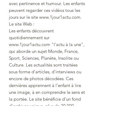
avec pertinence et humour. Les enfants
peuvent regarder ces vidéos tous les
jours sur le site www.1jour1actu.com.
Le site Web :
Les enfants découvrent
quotidiennement sur
www.1jour1actu.com "l’actu à la une",
qui aborde un sujet Monde, France,
Sport, Sciences, Planète, Insolite ou
Culture. Les actualités sont traitées
sous forme d’articles, d’interviews ou
encore de photos décodées. Ces
dernières apprennent à l’enfant à lire
une image, à en comprendre le sens et
la portée. Le site bénéficie d’un fond
d’archives unique, plus de 20 000
articles sont disponibles. Une aide
précieuse pour les exposés.
Le podcast Allo, 1jour1actu ? :