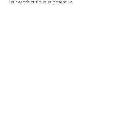
leur esprit critique et posent un
nouveau regard sur les évènements
marquants.
+55 11 986 74 35 46
©2021 par Lire en Amérique du sud.
NOUS CONTACTER
Si vous avez des questions sur les
abonnements enfants ou adultes
n'hésitez pas à nous contacter