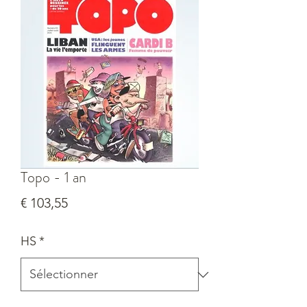
Topo - 1 an
Prix
€ 103,55
HS
*