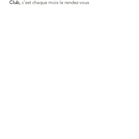
Club,
c’est chaque mois le rendez-vous
pour les enfants et les ados, pour lire et
bien grandir à travers sa passion.
+55 11 986 74 35 46
©2021 par Lire en Amérique du sud.
NOUS CONTACTER
Si vous avez des questions sur les
abonnements enfants ou adultes
n'hésitez pas à nous contacter