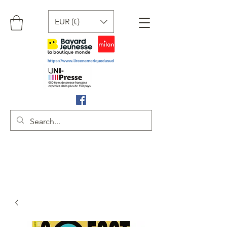
EUR (€)