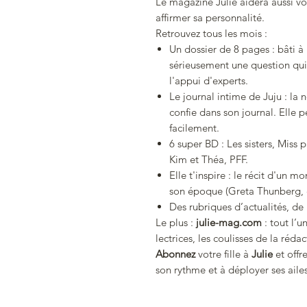
Le magazine Julie aidera aussi vot
affirmer sa personnalité.
Retrouvez tous les mois :
Un dossier de 8 pages : bâti à p
sérieusement une question qui
l'appui d'experts.
Le journal intime de Juju : la
confie dans son journal. Elle p
facilement.
6 super BD : Les sisters, Miss 
Kim et Théa, PFF.
Elle t'inspire : le récit d'un m
son époque (Greta Thunberg, e
Des rubriques d’actualités, de
Le plus :
julie-mag.com
: tout l’u
lectrices, les coulisses de la réd
Abonnez
votre fille à
Julie
et offr
son rythme et à déployer ses ailes