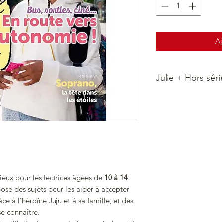
Aj
Julie + Hors séri
4 fois par an, juste 
d’amusement et de d
Chaque numéro trime
parties, une pour ch
retrouve avec bonhe
:
2 hors-série Jeux
quizz, des tests,
cieux pour les lectrices âgées de
10 à 14
des ateliers d’éc
opose des sujets pour les aider à accepter
bandes dessinées
e à l’héroïne Juju et à sa famille, et des
développer sa log
se connaître.
apprendre à mieux