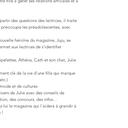
re fille à gérer ses relations amicales et à
s’amuser !
2 hors-séries Lec
récits ou des nou
artir des questions des lectrices, il traite
ses 2 hors-séries,
 préoccupe les préadolescentes, avec
attachant et hila
nouille.
 nouvelle héroïne du magazine, Juju, se
Offrez à votre fille J
ermet aux lectrices de s'identifier
plein de lectures pe
pipelettes, Athéna, Cath et son chat, Julie
oment clé de la vie d'une fille qui marque
tc.)
 mode et de cultures
nivers de Julie avec des conseils de
action, des concours, des infos…
ez-lui le magazine qui l'aidera à grandir à
 !