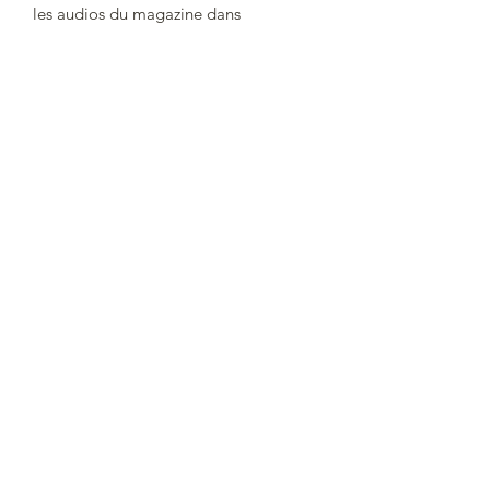
les audios du magazine dans
l’application et revoir les mots appris
sur le chemin d’apprentissage.
+55 11 986 74 35 46
©2021 par Lire en Amérique du sud.
NOUS CONTACTER
Si vous avez des questions sur les
abonnements enfants ou adultes
n'hésitez pas à nous contacter